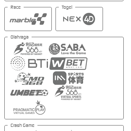
Race
Togel
Olahraga
Crash Game