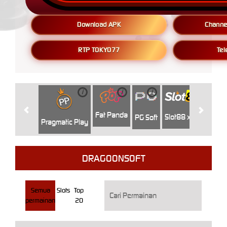
Download APK
Channe
RTP TOKYO77
Tel
i
i
i
i
i
Facha
Fat Panda
Slot88 x PP
PG Soft
Pragmatic Play
DRAGOONSOFT
Semua
Slots
Top
permainan
20