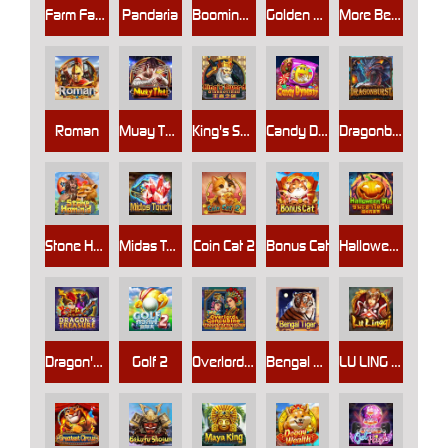
Farm Family
Pandaria
Booming Gems
Golden Snake
More Beauties
Roman
Muay Thai
King's Sword
Candy Dynasty
Dragonburst
Stone Hominid
Midas Touch
Coin Cat 2
Bonus Cat
Halloween Win
Dragon's Treasure
Golf 2
Overlord & Concubine
Bengal Tiger
LU LING QI