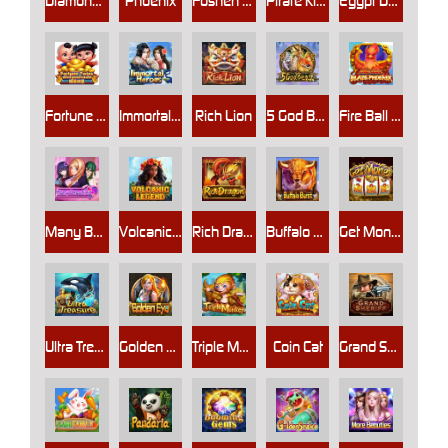
Diamond 7
Phoenix
Fushen Coming
Pirate King
Egypt Dynasty
Fortune Twins
Immortal Heroes
Rich Lion
5 God Beast
Fire Ball Blaze Phoenix
Many Beauties
Volcanic Legend
Rich Dragon
Buffalo Burst
Get Money
Ultra Treasure
Golden Eye
Triple Monkey
Coin Cat
Grand Sheriff