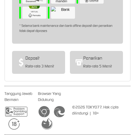
* Selama bank maintenance dan bank offline deposit dan penarikan
tidak dapat diproses
Deposit
Penarikan
Rata-rata 3 Menit
Rata-rata 5 Menit
Tanggung Jawab
Browser Yang
Bermain
Didukung
©2026 TOKYO77. Hak cipta
dilindungi | 18+