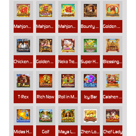
Mahjong Win 3
Mahjong Win
Mahjong Win 2
Bounty Clash
Golden Qilin
Chicken Dinner
Golden Duel
Neko Treasures
Super Hoo Hey How
Blessing Temple
T-Rex
Rich Now
Roll in Money
Icy Bar
Caishen Coming
Midas Hand
Golf
Maya Legacy
Zhen Long Ju Bao
Chef Lady