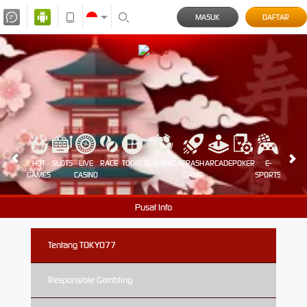
MASUK
DAFTAR
HOT
SLOTS
LIVE
RACE
TOGEL
OLAHRAGA
CRASH
ARCADE
POKER
E-
SABUN
GAMES
CASINO
GAME
SPORTS
AYAM
Pusat Info
Tentang TOKYO77
Responsible Gambling