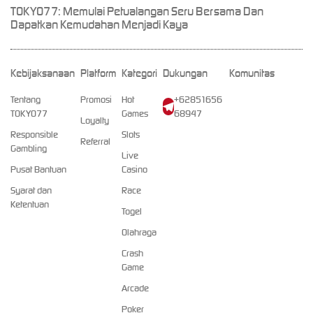
TOKYO77: Memulai Petualangan Seru Bersama Dan
Dapatkan Kemudahan Menjadi Kaya
Kebijaksanaan
Platform
Kategori
Dukungan
Komunitas
Tentang
Promosi
Hot
+62851656
TOKYO77
Games
68947
Loyalty
Responsible
Slots
Referral
Gambling
Live
Pusat Bantuan
Casino
Syarat dan
Race
Ketentuan
Togel
Olahraga
Crash
Game
Arcade
Poker