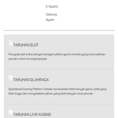
E-Sports
Sabung
Ayam
TARUHAN SLOT
Penyedia slot online dengan beragam pilihan game menarik yang memudahkan
pemain untuk mencapai jackpot
TARUHAN OLAHRAGA
Sportsbook Gaming Platform Terbaik menawarkan lebih banyak game, odds yang
lebih tinggi, dan menyediakan pilihan yang lebih banyak untuk pemain.
TARUHAN LIVE KASINO