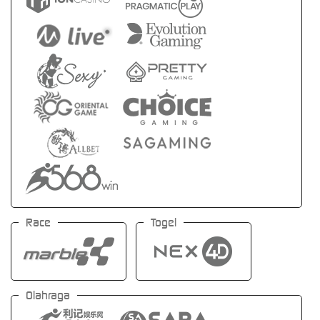
Race
Togel
Olahraga