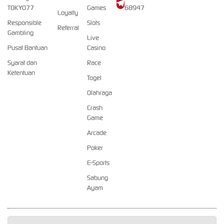
TOKYO77
Games
68947
Loyalty
Responsible
Slots
Referral
Gambling
Live
Pusat Bantuan
Casino
Syarat dan
Race
Ketentuan
Togel
Olahraga
Crash
Game
Arcade
Poker
E-Sports
Sabung
Ayam