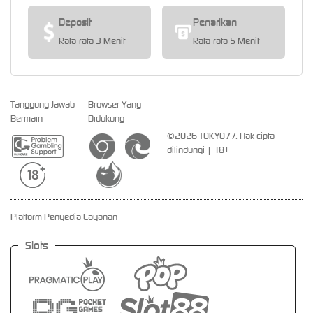
Deposit
Penarikan
Rata-rata 3 Menit
Rata-rata 5 Menit
Tanggung Jawab
Browser Yang
Bermain
Didukung
©2026 TOKYO77. Hak cipta
dilindungi | 18+
Platform Penyedia Layanan
Slots