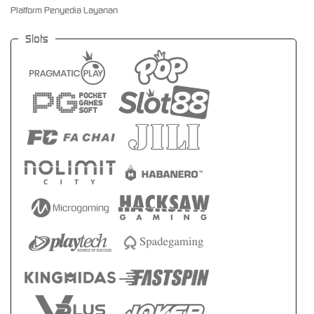
Platform Penyedia Layanan
Slots