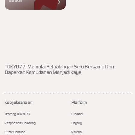
KLIK DISINI
TOKYO77: Memulai Petualangan Seru Bersama Dan
Dapatkan Kemudahan Menjadi Kaya
Kebijaksanaan
Platform
Tentang TOKYO77
Promosi
Responsible Gambling
Loyalty
Pusat Bantuan
Referral