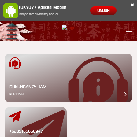
×
TOKYO77 Aplikasi Mobile
UNDUH
Jangan tampilkan lagi hari ini
DUKUNGAN 24 JAM
KLIK DISINI
+6285165668947