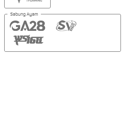
Sabung Ayam