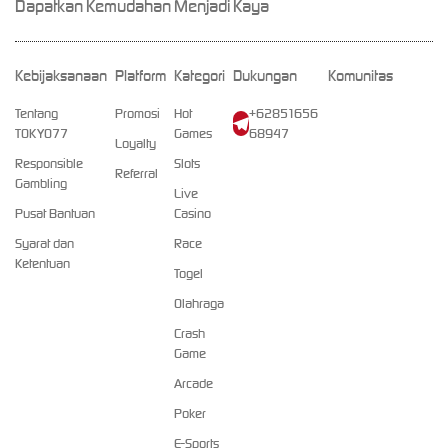
Dapatkan Kemudahan Menjadi Kaya
Kebijaksanaan
Platform
Kategori
Dukungan
Komunitas
Tentang
Promosi
Hot
+62851656
TOKYO77
Games
68947
Loyalty
Responsible
Slots
Referral
Gambling
Live
Pusat Bantuan
Casino
Syarat dan
Race
Ketentuan
Togel
Olahraga
Crash
Game
Arcade
Poker
E-Sports