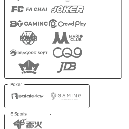
Poker
E-Sports